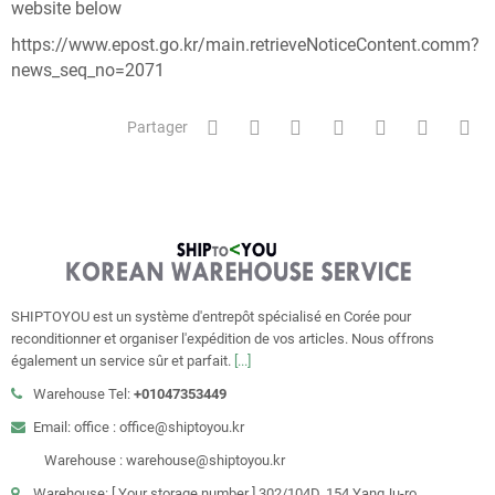
website below
https://www.epost.go.kr/main.retrieveNoticeContent.comm?
news_seq_no=2071
Partager
SHIPTOYOU est un système d'entrepôt spécialisé en Corée pour
reconditionner et organiser l'expédition de vos articles. Nous offrons
également un service sûr et parfait.
[...]
Warehouse Tel:
+01047353449
Email: office : office@shiptoyou.kr
Warehouse : warehouse@shiptoyou.kr
Warehouse: [ Your storage number ] 302/104D. 154 YangJu-ro,