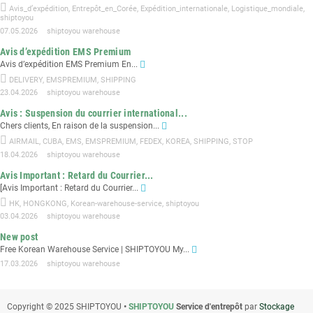
Avis_d’expédition
,
Entrepôt_en_Corée
,
Expédition_internationale
,
Logistique_mondiale
,
shiptoyou
07.05.2026
shiptoyou warehouse
Avis d’expédition EMS Premium
Avis d’expédition EMS Premium En...
DELIVERY
,
EMSPREMIUM
,
SHIPPING
23.04.2026
shiptoyou warehouse
Avis : Suspension du courrier international...
Chers clients, En raison de la suspension...
AIRMAIL
,
CUBA
,
EMS
,
EMSPREMIUM
,
FEDEX
,
KOREA
,
SHIPPING
,
STOP
18.04.2026
shiptoyou warehouse
Avis Important : Retard du Courrier...
[Avis Important : Retard du Courrier...
HK
,
HONGKONG
,
Korean-warehouse-service
,
shiptoyou
03.04.2026
shiptoyou warehouse
New post
Free Korean Warehouse Service | SHIPTOYOU My...
17.03.2026
shiptoyou warehouse
Copyright © 2025 SHIPTOYOU
•
SHIPTOYOU
Service d'entrepôt
par
Stockage