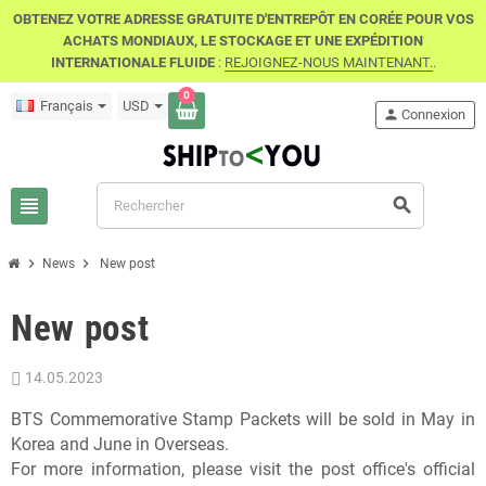
OBTENEZ VOTRE ADRESSE GRATUITE D'ENTREPÔT EN CORÉE POUR VOS
ACHATS MONDIAUX, LE STOCKAGE ET UNE EXPÉDITION
INTERNATIONALE FLUIDE
:
REJOIGNEZ-NOUS MAINTENANT.
.
0
Français
USD
person
Connexion
view_headline
search
chevron_right
chevron_right
News
New post
New post
14.05.2023
BTS Commemorative Stamp Packets will be sold in May in
Korea and June in Overseas.
For more information, please visit the post office's official