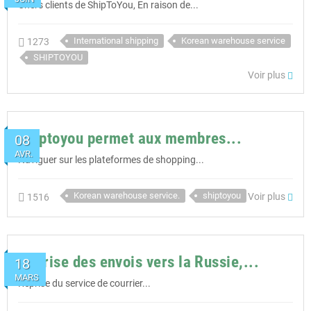
Chers clients de ShipToYou, En raison de...
International shipping
Korean warehouse service
1273
SHIPTOYOU
Voir plus
Shiptoyou permet aux membres...
08
AVR.
Naviguer sur les plateformes de shopping...
Korean warehouse service.
shiptoyou
Voir plus
1516
Reprise des envois vers la Russie,...
18
MARS
Reprise du service de courrier...