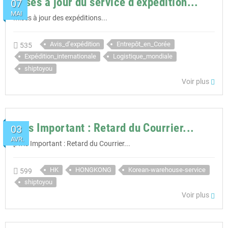
Mises à jour du service d’expédition...
07
MAI
Mises à jour des expéditions...
Avis_d’expédition
Entrepôt_en_Corée
535
Expédition_internationale
Logistique_mondiale
shiptoyou
Voir plus
Avis Important : Retard du Courrier...
03
AVR.
[Avis Important : Retard du Courrier...
HK
HONGKONG
Korean-warehouse-service
599
shiptoyou
Voir plus