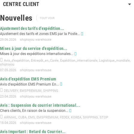
CENTRE CLIENT
Nouvelles
TOUT VOIR
Ajustement des tarifs d’expédition...
Ajustement des tarifs et zones EMS par la Poste...
29.06.2026
shiptoyou warehouse
Mises à jour du service d’expédition...
Mises à jour des expéditions internationales...
Avis_d’expédition
,
Entrepôt_en_Corée
,
Expédition_internationale
,
Logistique_mondiale
,
shiptoyou
07.05.2026
shiptoyou warehouse
Avis d’expédition EMS Premium
Avis d’expédition EMS Premium En...
DELIVERY
,
EMSPREMIUM
,
SHIPPING
23.04.2026
shiptoyou warehouse
Avis : Suspension du courrier international...
Chers clients, En raison de la suspension...
AIRMAIL
,
CUBA
,
EMS
,
EMSPREMIUM
,
FEDEX
,
KOREA
,
SHIPPING
,
STOP
18.04.2026
shiptoyou warehouse
Avis Important : Retard du Courrier...