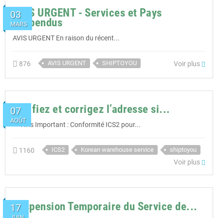
AVIS URGENT - Services et Pays
03
Suspendus
MARS
AVIS URGENT En raison du récent...
AVIS URGENT
SHIPTOYOU
Voir plus
876
Vérifiez et corrigez l’adresse si...
07
AOÛT
📢 Avis Important : Conformité ICS2 pour...
ICS2
Korean warehouse service
shiptoyou
1160
Voir plus
Suspension Temporaire du Service de...
17
JUIN