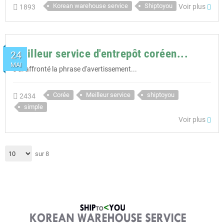
Korean warehouse service
Shiptoyou
Voir plus
1893
Meilleur service d'entrepôt coréen...
24
MAI
J'ai affronté la phrase d'avertissement...
Corée
Meilleur service
shiptoyou
2434
simple
Voir plus
sur 8