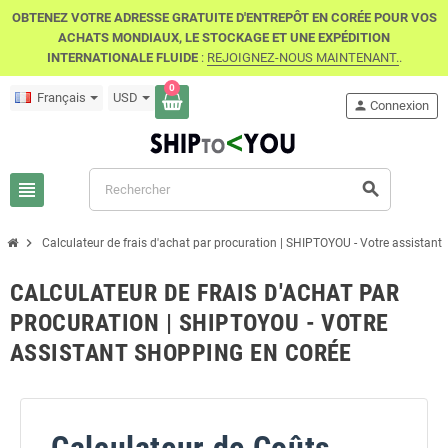
OBTENEZ VOTRE ADRESSE GRATUITE D'ENTREPÔT EN CORÉE POUR VOS
ACHATS MONDIAUX, LE STOCKAGE ET UNE EXPÉDITION
INTERNATIONALE FLUIDE
:
REJOIGNEZ-NOUS MAINTENANT.
.
0
Français
USD
person
Connexion
view_headline
search
chevron_right
Calculateur de frais d'achat par procuration | SHIPTOYOU - Votre assistant
CALCULATEUR DE FRAIS D'ACHAT PAR
PROCURATION | SHIPTOYOU - VOTRE
ASSISTANT SHOPPING EN CORÉE