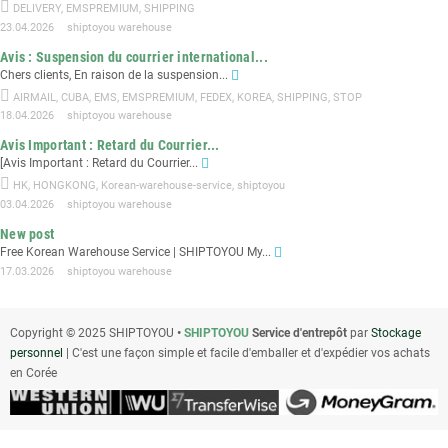
DELIVERY
,
EMSPREMIUM
,
SHIPPING
23.04.2026
shiptoyou warehouse
Avis : Suspension du courrier international...
Chers clients, En raison de la suspension...
AIRMAIL
,
CUBA
,
EMS
,
EMSPREMIUM
,
FEDEX
,
KOREA
,
SHIPPING
,
STOP
18.04.2026
shiptoyou warehouse
Avis Important : Retard du Courrier...
[Avis Important : Retard du Courrier...
HK
,
HONGKONG
,
Korean-warehouse-service
,
shiptoyou
03.04.2026
shiptoyou warehouse
New post
Free Korean Warehouse Service | SHIPTOYOU My...
17.03.2026
shiptoyou warehouse
Copyright © 2025 SHIPTOYOU
•
SHIPTOYOU
Service d'entrepôt
par
Stockage
personnel
| C'est une façon simple et facile d'emballer et d'expédier vos achats
en Corée