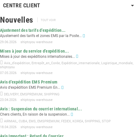
CENTRE CLIENT
Nouvelles
TOUT VOIR
Ajustement des tarifs d’expédition...
Ajustement des tarifs et zones EMS par la Poste...
29.06.2026
shiptoyou warehouse
Mises à jour du service d’expédition...
Mises à jour des expéditions internationales...
Avis_d’expédition
,
Entrepôt_en_Corée
,
Expédition_internationale
,
Logistique_mondiale
,
shiptoyou
07.05.2026
shiptoyou warehouse
Avis d’expédition EMS Premium
Avis d’expédition EMS Premium En...
DELIVERY
,
EMSPREMIUM
,
SHIPPING
23.04.2026
shiptoyou warehouse
Avis : Suspension du courrier international...
Chers clients, En raison de la suspension...
AIRMAIL
,
CUBA
,
EMS
,
EMSPREMIUM
,
FEDEX
,
KOREA
,
SHIPPING
,
STOP
18.04.2026
shiptoyou warehouse
Avis Important : Retard du Courrier...