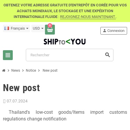
OBTENEZ VOTRE ADRESSE GRATUITE D'ENTREPÔT EN CORÉE POUR VOS
ACHATS MONDIAUX, LE STOCKAGE ET UNE EXPÉDITION
INTERNATIONALE FLUIDE
:
REJOIGNEZ-NOUS MAINTENANT.
.
0
Français
USD
person
Connexion
view_headline
search
chevron_right
chevron_right
chevron_right
News
Notice
New post
New post
07.07.2024
Thailand's low-cost goods/Items import customs
regulations change notification