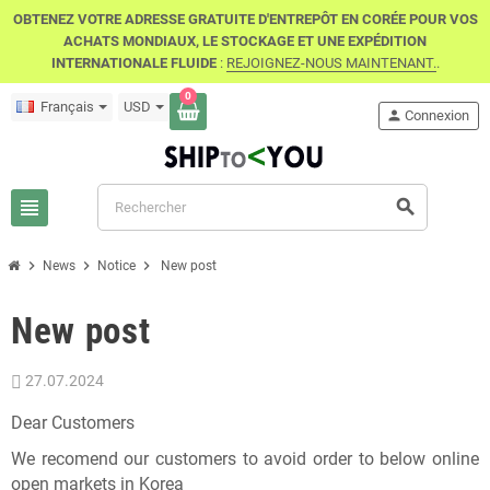
OBTENEZ VOTRE ADRESSE GRATUITE D'ENTREPÔT EN CORÉE POUR VOS
ACHATS MONDIAUX, LE STOCKAGE ET UNE EXPÉDITION
INTERNATIONALE FLUIDE
:
REJOIGNEZ-NOUS MAINTENANT.
.
0
Français
USD
person
Connexion
view_headline
search
chevron_right
chevron_right
chevron_right
News
Notice
New post
New post
27.07.2024
Dear Customers
We recomend our customers to avoid order to below online
open markets in Korea