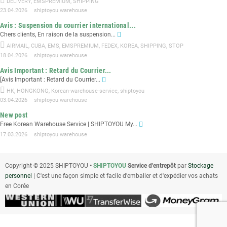
DELIVERY
,
EMSPREMIUM
,
SHIPPING
23.04.2026
shiptoyou warehouse
Avis : Suspension du courrier international...
Chers clients, En raison de la suspension...
AIRMAIL
,
CUBA
,
EMS
,
EMSPREMIUM
,
FEDEX
,
KOREA
,
SHIPPING
,
STOP
18.04.2026
shiptoyou warehouse
Avis Important : Retard du Courrier...
[Avis Important : Retard du Courrier...
HK
,
HONGKONG
,
Korean-warehouse-service
,
shiptoyou
03.04.2026
shiptoyou warehouse
New post
Free Korean Warehouse Service | SHIPTOYOU My...
17.03.2026
shiptoyou warehouse
Copyright © 2025 SHIPTOYOU
•
SHIPTOYOU
Service d'entrepôt
par
Stockage
personnel
| C'est une façon simple et facile d'emballer et d'expédier vos achats
en Corée