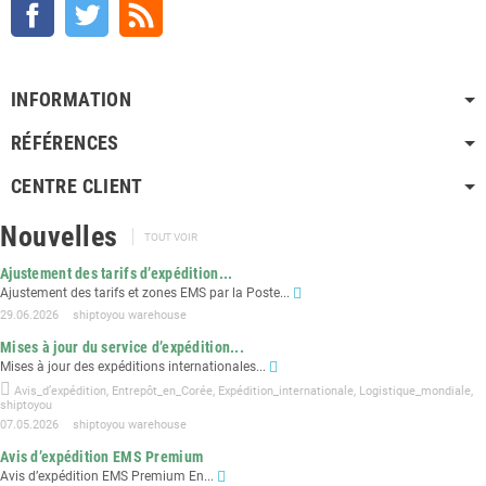
Facebook
Twitter
Rss
INFORMATION
RÉFÉRENCES
CENTRE CLIENT
Nouvelles
TOUT VOIR
Ajustement des tarifs d’expédition...
Ajustement des tarifs et zones EMS par la Poste...
29.06.2026
shiptoyou warehouse
Mises à jour du service d’expédition...
Mises à jour des expéditions internationales...
Avis_d’expédition
,
Entrepôt_en_Corée
,
Expédition_internationale
,
Logistique_mondiale
,
shiptoyou
07.05.2026
shiptoyou warehouse
Avis d’expédition EMS Premium
Avis d’expédition EMS Premium En...