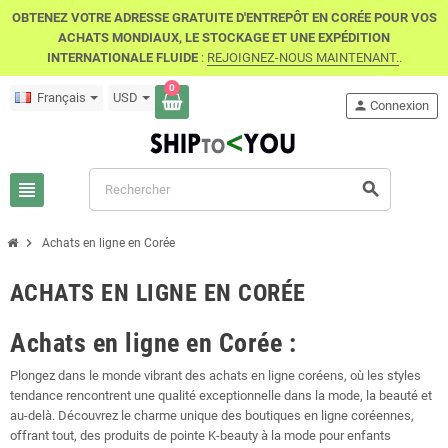
OBTENEZ VOTRE ADRESSE GRATUITE D'ENTREPÔT EN CORÉE POUR VOS
ACHATS MONDIAUX, LE STOCKAGE ET UNE EXPÉDITION
INTERNATIONALE FLUIDE
:
REJOIGNEZ-NOUS MAINTENANT.
.
0
Français
USD
person
Connexion
view_headline
search
chevron_right
Achats en ligne en Corée
ACHATS EN LIGNE EN CORÉE
Achats
en ligne en Corée :
Plongez dans le monde vibrant des achats en ligne coréens, où les styles
tendance rencontrent une qualité exceptionnelle dans la mode, la beauté et
au-delà. Découvrez le charme unique des boutiques en ligne coréennes,
offrant tout, des produits de pointe K-beauty à la mode pour enfants