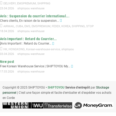
DELIVERY
,
EMSPREMIUM
,
SHIPPING
23.04.2026
shiptoyou warehouse
Avis : Suspension du courrier international...
Chers clients, En raison de la suspension...
AIRMAIL
,
CUBA
,
EMS
,
EMSPREMIUM
,
FEDEX
,
KOREA
,
SHIPPING
,
STOP
18.04.2026
shiptoyou warehouse
Avis Important : Retard du Courrier...
[Avis Important : Retard du Courrier...
HK
,
HONGKONG
,
Korean-warehouse-service
,
shiptoyou
03.04.2026
shiptoyou warehouse
New post
Free Korean Warehouse Service | SHIPTOYOU My...
17.03.2026
shiptoyou warehouse
Copyright © 2025 SHIPTOYOU
•
SHIPTOYOU
Service d'entrepôt
par
Stockage
personnel
| C'est une façon simple et facile d'emballer et d'expédier vos achats
en Corée