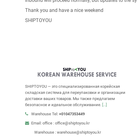
Inbound will proceed normally, but updates to the s
Thank you and have a nice weekend
SHIPTOYOU
SHIPTOYOU — это специализированная корейская
складская система для переупаковки и организации
доставки ваших товаров. Мы также предлагаем
безопасное и идеальное обслуживание.
[...]
Warehouse Tel:
+01047353449
Email: office : office@shiptoyou.kr
Warehouse : warehouse@shiptoyou.kr