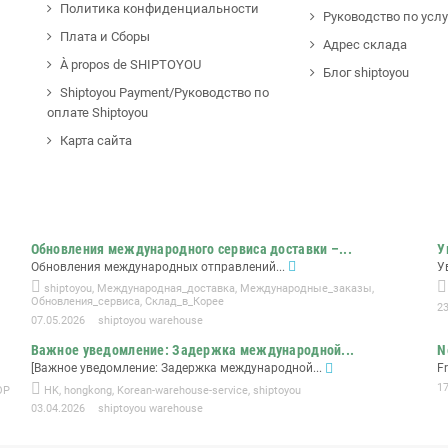
Политика конфиденциальности
Руководство по усл
Плата и Сборы
Адрес склада
À propos de SHIPTOYOU
Блог shiptoyou
Shiptoyou Payment/Руководство по
оплате Shiptoyou
Карта сайта
Обновления международного сервиса доставки –...
У
Обновления международных отправлений...
У
shiptoyou
,
Международная_доставка
,
Международные_заказы
,
Обновления_сервиса
,
Склад_в_Корее
2
07.05.2026
shiptoyou warehouse
Важное уведомление: Задержка международной...
N
[Важное уведомление: Задержка международной...
F
1
OP
HK
,
hongkong
,
Korean-warehouse-service
,
shiptoyou
03.04.2026
shiptoyou warehouse