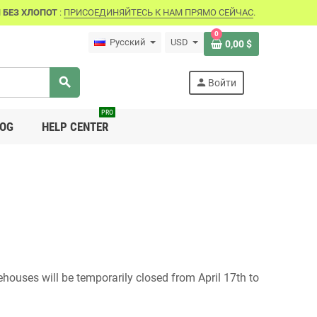
 БЕЗ ХЛОПОТ
:
ПРИСОЕДИНЯЙТЕСЬ К НАМ ПРЯМО СЕЙЧАС
.
0
Русский
USD
0,00 $
search
person
Войти
PRO
OG
HELP CENTER
houses will be temporarily closed from April 17th to