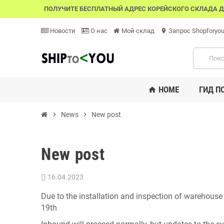
ПОЛУЧИТЕ БЕСПЛАТНЫЙ АДРЕС КОРЕЙСКОГО СКЛАДА Д
Новости
О нас
Мой склад
Запрос Shopforyo
location_on
HOME
ГИД П
home
chevron_right
News
chevron_right
New post
New post
16.04.2023
Due to the installation and inspection of warehouse
19th