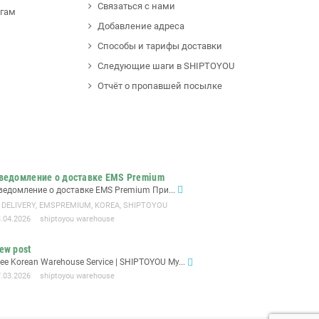
Связаться с нами
угам
Добавление адреса
Способы и тарифы доставки
Следующие шаги в SHIPTOYOU
Отчёт о пропавшей посылке
ведомление о доставке EMS Premium
ведомление о доставке EMS Premium При...
DELIVERY
,
EMSPREMIUM
,
KOREA
,
SHIPTOYOU
3.04.2026
shiptoyou warehouse
ew post
ree Korean Warehouse Service | SHIPTOYOU My...
7.03.2026
shiptoyou warehouse