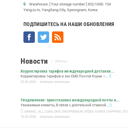
Warehouse: [ Your storage number ] 302/104D. 154
YangJu-ro, YangSang-City, Gyeongnam, Korea
ПОДПИШИТЕСЬ НА НАШИ ОБНОВЛЕНИЯ
Facebook
Twitter
Rss
Новости
VIEW ALL
Корректировка тарифов международной доставки...
Корректировка тарифов и зон EMS Почтой Кореи —...
29.06.2026
shiptoyou warehouse
Уведомление: приостановка международной почты в...
Уважаемые клиенты, В связи с длительной отменой...
AIRMAIL
,
ALL
,
CUBA
,
EMS
,
EMSPREMIUM
,
FEDEX
,
KOREA
,
SHIPPING
,
ST
18.04.2026
shiptoyou warehouse