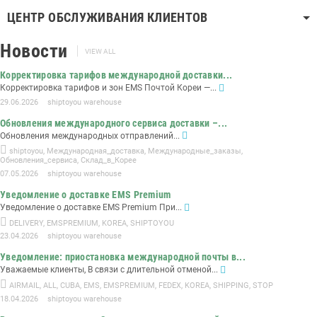
ЦЕНТР ОБСЛУЖИВАНИЯ КЛИЕНТОВ
Новости
VIEW ALL
Корректировка тарифов международной доставки...
Корректировка тарифов и зон EMS Почтой Кореи —...
29.06.2026
shiptoyou warehouse
Обновления международного сервиса доставки –...
Обновления международных отправлений...
shiptoyou
,
Международная_доставка
,
Международные_заказы
,
Обновления_сервиса
,
Склад_в_Корее
07.05.2026
shiptoyou warehouse
Уведомление о доставке EMS Premium
Уведомление о доставке EMS Premium При...
DELIVERY
,
EMSPREMIUM
,
KOREA
,
SHIPTOYOU
23.04.2026
shiptoyou warehouse
Уведомление: приостановка международной почты в...
Уважаемые клиенты, В связи с длительной отменой...
AIRMAIL
,
ALL
,
CUBA
,
EMS
,
EMSPREMIUM
,
FEDEX
,
KOREA
,
SHIPPING
,
STOP
18.04.2026
shiptoyou warehouse