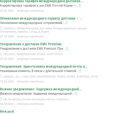
Корректировка тарифов международной доставки...
Корректировка тарифов и зон EMS Почтой Кореи —...
29.06.2026
shiptoyou warehouse
Обновления международного сервиса доставки –...
Обновления международных отправлений...
shiptoyou
,
Международная_доставка
,
Международные_заказы
,
Обновления_сервиса
,
Склад_в_Корее
07.05.2026
shiptoyou warehouse
Уведомление о доставке EMS Premium
Уведомление о доставке EMS Premium При...
DELIVERY
,
EMSPREMIUM
,
KOREA
,
SHIPTOYOU
23.04.2026
shiptoyou warehouse
Уведомление: приостановка международной почты в...
Уважаемые клиенты, В связи с длительной отменой...
AIRMAIL
,
ALL
,
CUBA
,
EMS
,
EMSPREMIUM
,
FEDEX
,
KOREA
,
SHIPPING
,
STOP
18.04.2026
shiptoyou warehouse
Важное уведомление: Задержка международной...
[Важное уведомление: Задержка международной...
HK
,
hongkong
,
Korean-warehouse-service
,
shiptoyou
03.04.2026
shiptoyou warehouse
New post