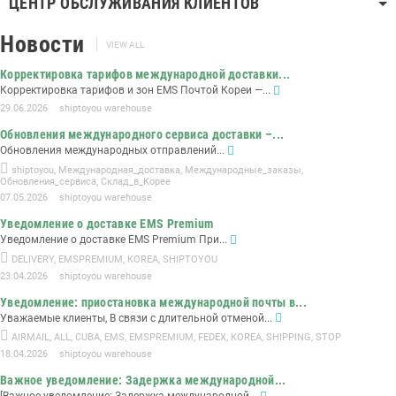
ЦЕНТР ОБСЛУЖИВАНИЯ КЛИЕНТОВ
Новости
VIEW ALL
Корректировка тарифов международной доставки...
Корректировка тарифов и зон EMS Почтой Кореи —...
29.06.2026
shiptoyou warehouse
Обновления международного сервиса доставки –...
Обновления международных отправлений...
shiptoyou
,
Международная_доставка
,
Международные_заказы
,
Обновления_сервиса
,
Склад_в_Корее
07.05.2026
shiptoyou warehouse
Уведомление о доставке EMS Premium
Уведомление о доставке EMS Premium При...
DELIVERY
,
EMSPREMIUM
,
KOREA
,
SHIPTOYOU
23.04.2026
shiptoyou warehouse
Уведомление: приостановка международной почты в...
Уважаемые клиенты, В связи с длительной отменой...
AIRMAIL
,
ALL
,
CUBA
,
EMS
,
EMSPREMIUM
,
FEDEX
,
KOREA
,
SHIPPING
,
STOP
18.04.2026
shiptoyou warehouse
Важное уведомление: Задержка международной...