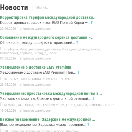
Новости
VIEW ALL
Корректировка тарифов международной доставки...
Корректировка тарифов и зон EMS Почтой Кореи —...
29.06.2026
shiptoyou warehouse
Обновления международного сервиса доставки –...
Обновления международных отправлений...
shiptoyou
,
Международная_доставка
,
Международные_заказы
,
Обновления_сервиса
,
Склад_в_Корее
07.05.2026
shiptoyou warehouse
Уведомление о доставке EMS Premium
Уведомление о доставке EMS Premium При...
DELIVERY
,
EMSPREMIUM
,
KOREA
,
SHIPTOYOU
23.04.2026
shiptoyou warehouse
Уведомление: приостановка международной почты в...
Уважаемые клиенты, В связи с длительной отменой...
AIRMAIL
,
ALL
,
CUBA
,
EMS
,
EMSPREMIUM
,
FEDEX
,
KOREA
,
SHIPPING
,
STOP
18.04.2026
shiptoyou warehouse
Важное уведомление: Задержка международной...
[Важное уведомление: Задержка международной...
HK
,
hongkong
,
Korean-warehouse-service
,
shiptoyou