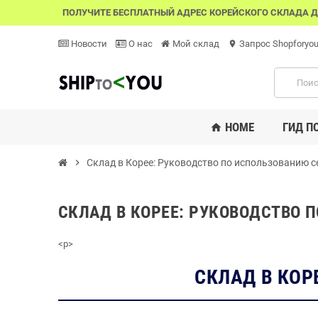
ПОЛУЧИТЕ БЕСПЛАТНЫЙ АДРЕС КОРЕЙСКОГО СКЛАДА Д
Новости
О нас
Мой склад
Запрос Shopforyo
location_on
HOME
ГИД П
home
chevron_right
Склад в Корее: Руководство по использованию 
СКЛАД В КОРЕЕ: РУКОВОДСТВО 
<
p
>
СКЛАД В КОР