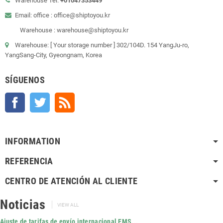
Warehouse Tel:
+01047353449
Email: office : office@shiptoyou.kr
Warehouse : warehouse@shiptoyou.kr
Warehouse: [ Your storage number ] 302/104D. 154 YangJu-ro,
YangSang-City, Gyeongnam, Korea
SÍGUENOS
Facebook
Twitter
Rss
INFORMATION
REFERENCIA
CENTRO DE ATENCIÓN AL CLIENTE
Noticias
VIEW ALL
Ajuste de tarifas de envío internacional EMS...