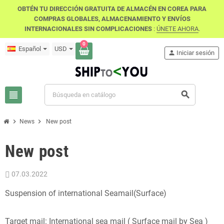
OBTÉN TU DIRECCIÓN GRATUITA DE ALMACÉN EN COREA PARA
COMPRAS GLOBALES, ALMACENAMIENTO Y ENVÍOS
INTERNACIONALES SIN COMPLICACIONES
:
ÚNETE AHORA
.
0
Español
USD
person
Iniciar sesión
view_headline
search
chevron_right
chevron_right
News
New post
New post
07.03.2022
Suspension of international Seamail(Surface)
Target mail: International sea mail ( Surface mail by Sea )