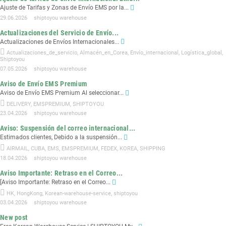
Ajuste de Tarifas y Zonas de Envío EMS por la...
29.06.2026
shiptoyou warehouse
Actualizaciones del Servicio de Envío...
Actualizaciones de Envíos Internacionales...
Actualizaciones_de_servicio
,
Almacén_en_Corea
,
Envío_internacional
,
Logística_global
,
Shiptoyou
07.05.2026
shiptoyou warehouse
Aviso de Envío EMS Premium
Aviso de Envío EMS Premium Al seleccionar...
DELIVERY
,
EMSPREMIUM
,
SHIPTOYOU
23.04.2026
shiptoyou warehouse
Aviso: Suspensión del correo internacional...
Estimados clientes, Debido a la suspensión...
AIRMAIL
,
CUBA
,
EMS
,
EMSPREMIUM
,
FEDEX
,
KOREA
,
SHIPPING
18.04.2026
shiptoyou warehouse
Aviso Importante: Retraso en el Correo...
[Aviso Importante: Retraso en el Correo...
HK
,
HongKong
,
Korean-warehouse-service
,
shiptoyou
03.04.2026
shiptoyou warehouse
New post