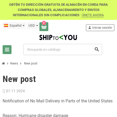
OBTÉN TU DIRECCIÓN GRATUITA DE ALMACÉN EN COREA PARA
COMPRAS GLOBALES, ALMACENAMIENTO Y ENVÍOS
INTERNACIONALES SIN COMPLICACIONES
:
ÚNETE AHORA
.
0
Español
USD
person
Iniciar sesión
view_headline
search
chevron_right
chevron_right
News
New post
New post
07.11.2024
Notification of No Mail Delivery in Parts of the United States
Reason: Hurricane disaster damage