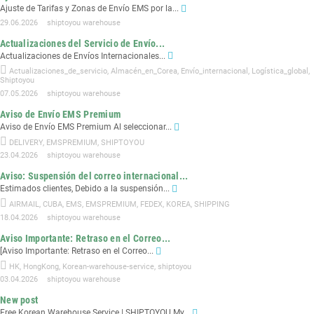
Ajuste de Tarifas y Zonas de Envío EMS por la...
29.06.2026
shiptoyou warehouse
Actualizaciones del Servicio de Envío...
Actualizaciones de Envíos Internacionales...
Actualizaciones_de_servicio
,
Almacén_en_Corea
,
Envío_internacional
,
Logística_global
,
Shiptoyou
07.05.2026
shiptoyou warehouse
Aviso de Envío EMS Premium
Aviso de Envío EMS Premium Al seleccionar...
DELIVERY
,
EMSPREMIUM
,
SHIPTOYOU
23.04.2026
shiptoyou warehouse
Aviso: Suspensión del correo internacional...
Estimados clientes, Debido a la suspensión...
AIRMAIL
,
CUBA
,
EMS
,
EMSPREMIUM
,
FEDEX
,
KOREA
,
SHIPPING
18.04.2026
shiptoyou warehouse
Aviso Importante: Retraso en el Correo...
[Aviso Importante: Retraso en el Correo...
HK
,
HongKong
,
Korean-warehouse-service
,
shiptoyou
03.04.2026
shiptoyou warehouse
New post
Free Korean Warehouse Service | SHIPTOYOU My...