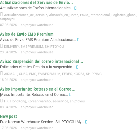
Actualizaciones del Servicio de Envío...
Actualizaciones de Envíos Internacionales...
Actualizaciones_de_servicio
,
Almacén_en_Corea
,
Envío_internacional
,
Logística_global
,
Shiptoyou
07.05.2026
shiptoyou warehouse
Aviso de Envío EMS Premium
Aviso de Envío EMS Premium Al seleccionar...
DELIVERY
,
EMSPREMIUM
,
SHIPTOYOU
23.04.2026
shiptoyou warehouse
Aviso: Suspensión del correo internacional...
Estimados clientes, Debido a la suspensión...
AIRMAIL
,
CUBA
,
EMS
,
EMSPREMIUM
,
FEDEX
,
KOREA
,
SHIPPING
18.04.2026
shiptoyou warehouse
Aviso Importante: Retraso en el Correo...
[Aviso Importante: Retraso en el Correo...
HK
,
HongKong
,
Korean-warehouse-service
,
shiptoyou
03.04.2026
shiptoyou warehouse
New post
Free Korean Warehouse Service | SHIPTOYOU My...
17.03.2026
shiptoyou warehouse