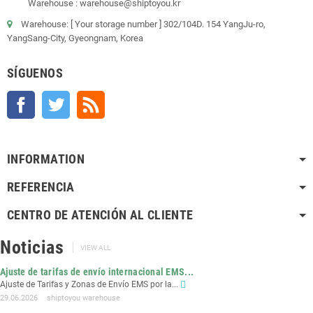
Warehouse : warehouse@shiptoyou.kr
Warehouse: [ Your storage number ] 302/104D. 154 YangJu-ro,
YangSang-City, Gyeongnam, Korea
SÍGUENOS
Facebook
Twitter
Rss
INFORMATION
REFERENCIA
CENTRO DE ATENCIÓN AL CLIENTE
Noticias
VIEW ALL
Ajuste de tarifas de envío internacional EMS...
Ajuste de Tarifas y Zonas de Envío EMS por la...
29.06.2026
shiptoyou warehouse