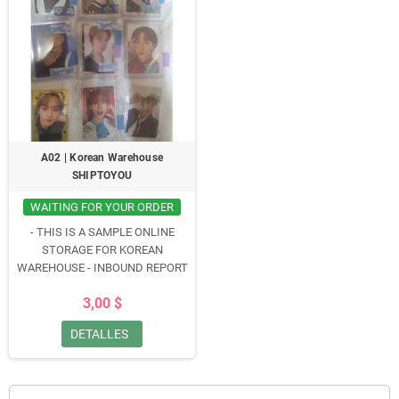
A02 | Korean Warehouse
SHIPTOYOU
WAITING FOR YOUR ORDER
- THIS IS A SAMPLE ONLINE
STORAGE FOR KOREAN
WAREHOUSE -
INBOUND REPORT
SHIPPING TO : United States
3,00 $
STORAGE START DATE :
15TH. OCTOBER
LOCAL
DETALLES
TRACKING NO. : 450950956800
CONTENTS : 1 K-POP Photo card 9
Sets ( each 1 pcs)
PACKING WAY
: 1 K-POP Photo card 9 Sets
TOTAL