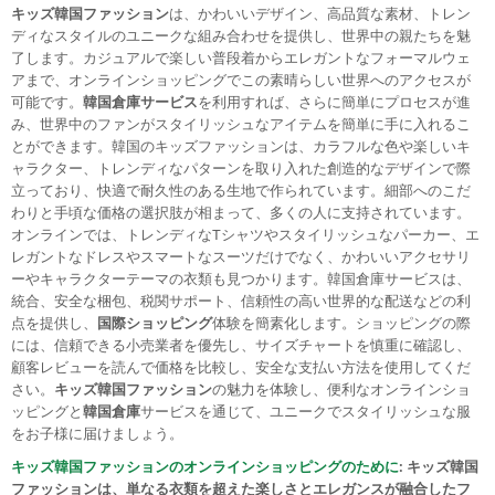
キッズ韓国ファッション
は、かわいいデザイン、高品質な素材、トレン
ディなスタイルのユニークな組み合わせを提供し、世界中の親たちを魅
了します。カジュアルで楽しい普段着からエレガントなフォーマルウェ
アまで、オンラインショッピングでこの素晴らしい世界へのアクセスが
可能です。
韓国倉庫サービス
を利用すれば、さらに簡単にプロセスが進
み、世界中のファンがスタイリッシュなアイテムを簡単に手に入れるこ
とができます。韓国のキッズファッションは、カラフルな色や楽しいキ
ャラクター、トレンディなパターンを取り入れた創造的なデザインで際
立っており、快適で耐久性のある生地で作られています。細部へのこだ
わりと手頃な価格の選択肢が相まって、多くの人に支持されています。
オンラインでは、トレンディなTシャツやスタイリッシュなパーカー、エ
レガントなドレスやスマートなスーツだけでなく、かわいいアクセサリ
ーやキャラクターテーマの衣類も見つかります。韓国倉庫サービスは、
統合、安全な梱包、税関サポート、信頼性の高い世界的な配送などの利
点を提供し、
国際ショッピング
体験を簡素化します。ショッピングの際
には、信頼できる小売業者を優先し、サイズチャートを慎重に確認し、
顧客レビューを読んで価格を比較し、安全な支払い方法を使用してくだ
さい。
キッズ韓国ファッション
の魅力を体験し、便利なオンラインショ
ッピングと
韓国倉庫
サービスを通じて、ユニークでスタイリッシュな服
をお子様に届けましょう。
キッズ韓国ファッションのオンラインショッピングのために
:
キッズ韓国
ファッション
は、単なる衣類を超えた楽しさとエレガンスが融合したフ