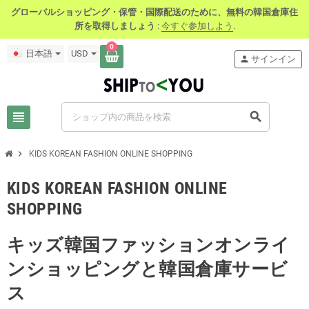
グローバルショッピング・保管・国際配送のために、無料の韓国倉庫住
所を取得しましょう
:
今すぐ参加しよう
.
0
日本語
USD
person
サインイン
view_headline
search
chevron_right
KIDS KOREAN FASHION ONLINE SHOPPING
KIDS KOREAN FASHION ONLINE
SHOPPING
キッズ韓国ファッションオンライ
ンショッピングと韓国倉庫サービ
ス