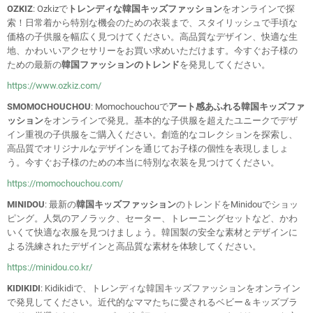
OZKIZ
: Ozkizで
トレンディな韓国キッズファッション
をオンラインで探
索！日常着から特別な機会のための衣装まで、スタイリッシュで手頃な
価格の子供服を幅広く見つけてください。高品質なデザイン、快適な生
地、かわいいアクセサリーをお買い求めいただけます。今すぐお子様の
ための最新の
韓国ファッションのトレンド
を発見してください。
https://www.ozkiz.com/
SMOMOCHOUCHOU
: Momochouchouで
アート感あふれる韓国キッズファ
ッション
をオンラインで発見。基本的な子供服を超えたユニークでデザ
イン重視の子供服をご購入ください。創造的なコレクションを探索し、
高品質でオリジナルなデザインを通じてお子様の個性を表現しましょ
う。今すぐお子様のための本当に特別な衣装を見つけてください。
https://momochouchou.com/
MINIDOU
: 最新の
韓国キッズファッション
のトレンドをMinidouでショッ
ピング。人気のアノラック、セーター、トレーニングセットなど、かわ
いくて快適な衣服を見つけましょう。韓国製の安全な素材とデザインに
よる洗練されたデザインと高品質な素材を体験してください。
https://minidou.co.kr/
KIDIKIDI
: Kidikidiで、トレンディな韓国キッズファッションをオンライン
で発見してください。近代的なママたちに愛されるベビー＆キッズブラ