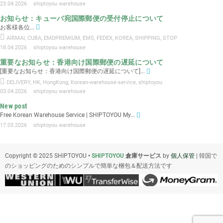
23.04.2026
shiptoyou warehouse
お知らせ：キューバ宛国際郵便の受付停止について
お客様各位...
AIRMAI
,
CUBA
,
EMDPREMIUM
,
EMS
,
FEDEX
,
KOREA
,
SHIPPING
,
STOP
18.04.2026
shiptoyou warehouse
重要なお知らせ：香港向け国際郵便の遅延について
[重要なお知らせ：香港向け国際郵便の遅延について]...
DELIVERY
,
HK
,
HongKong
,
Korean-warehouse-service
,
shiptoyou
03.04.2026
shiptoyou warehouse
New post
Free Korean Warehouse Service | SHIPTOYOU My...
17.03.2026
shiptoyou warehouse
Copyright © 2025 SHIPTOYOU
•
SHIPTOYOU
倉庫サービス
by
個人保管
| 韓国で
のショッピングのためのシンプルで簡単な梱包＆配送方法です