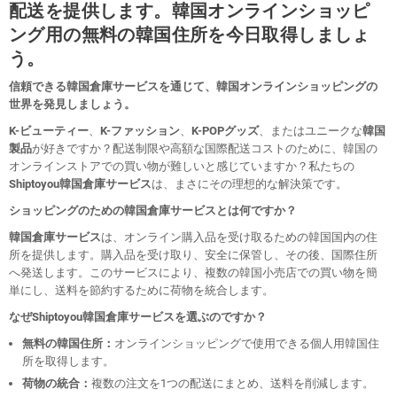
配送を提供します。韓国オンラインショッピ
ング用の無料の韓国住所を今日取得しましょ
う。
信頼できる韓国倉庫サービスを通じて、韓国オンラインショッピングの
世界を発見しましょう。
K-ビューティー
、
K-ファッション
、
K-POPグッズ
、またはユニークな
韓国
製品
が好きですか？配送制限や高額な国際配送コストのために、韓国の
オンラインストアでの買い物が難しいと感じていますか？私たちの
Shiptoyou韓国倉庫サービス
は、まさにその理想的な解決策です。
ショッピングのための韓国倉庫サービスとは何ですか？
韓国倉庫サービス
は、オンライン購入品を受け取るための韓国国内の住
所を提供します。購入品を受け取り、安全に保管し、その後、国際住所
へ発送します。このサービスにより、複数の韓国小売店での買い物を簡
単にし、送料を節約するために荷物を統合します。
なぜShiptoyou韓国倉庫サービスを選ぶのですか？
無料の韓国住所：
オンラインショッピングで使用できる個人用韓国住
所を取得します。
荷物の統合：
複数の注文を1つの配送にまとめ、送料を削減します。