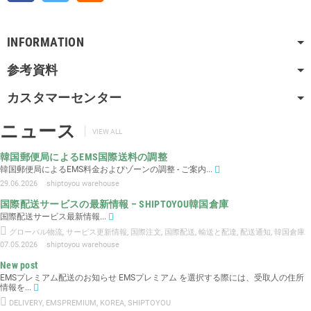
INFORMATION
参考資料
カスタマーセンター
ニュース
VIEW ALL
韓国郵便局によるEMS国際送料の調整
韓国郵便局によるEMS料金およびゾーンの調整 - ご案内...
29.06.2026
shiptoyou warehouse
国際配送サービスの最新情報 – SHIPTOYOU韓国倉庫
国際配送サービス最新情報...
グローバル物流
,
サービス更新情報
,
国際注文
,
国際配送
,
輸送と配達
,
配送通知
,
韓国倉庫
07.05.2026
shiptoyou warehouse
New post
EMSプレミアム配送のお知らせ EMSプレミアム を選択する際には、受取人の住所
情報を...
DELIVERY
,
EMSPREMIUM
,
KOREA
,
SHIPTOYOU