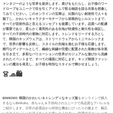
ァンタジーのような世界を提供します。喜びをもたらし、お子様のワー
ドローブをユニークで目を引くアイテムで彩る物語を語る衣装を想像し
てみてください。このオンラインの宝庫は、
比類のない創造性
で人々を
魅了し、かわいいキャラクターモチーフから前衛的なシルエットまで、
すべてが芸術作品と言えるコンセプトを披露しています。
品質への配慮
が重要であり、柔らかく通気性のある生地が快適性と耐久性を保証し、
すべての子供時代の冒険に対応します。
トレンドをリードする力
とし
て、
韓国のキッズウェア
は、ストリートウェアからミニマルシックま
で、世界の影響を反映し、スタイルの先端を進むお子様を応援します。
精巧なディテール
として、繊細な刺繍や完璧に配置された装飾が各衣装
を引き立て、
多彩なバリエーション
の世界がカジュアルな遊びから洗練
されたイベントまで、すべての場面に対応します。
キッズ韓国ファッシ
ョン
の魔法を発見し、お子様を特別なスタイルで輝かせましょう。
👗🧢🛍️
BINIKOKO
:
韓国のかわいい＆トレンディなキッズ服
をオンラインで購入
するならBinikoko。赤ちゃん＆子供向けのユニークで高品質なアパレルを
ご紹介します。日常の必需品から特別な機会にぴったりの服まで、幅広