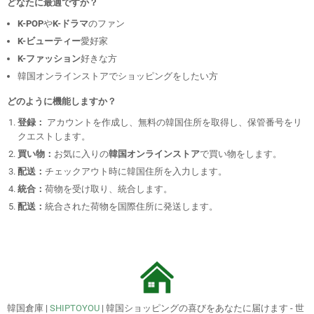
どなたに最適ですか？
K-POP
や
K-ドラマ
のファン
K-ビューティー
愛好家
K-ファッション
好きな方
韓国オンラインストア
でショッピングをしたい方
どのように機能しますか？
登録：
アカウントを作成
し、
無料の韓国住所
を取得し、
保管番号
をリ
クエストします。
買い物：
お気に入りの
韓国オンラインストア
で買い物をします。
配送：
チェックアウト時に韓国住所を入力します。
統合：
荷物を受け取り、統合します。
配送：
統合された荷物を国際住所に発送します。
韓国倉庫 |
SHIPTOYOU
| 韓国ショッピングの喜びをあなたに届けます - 世