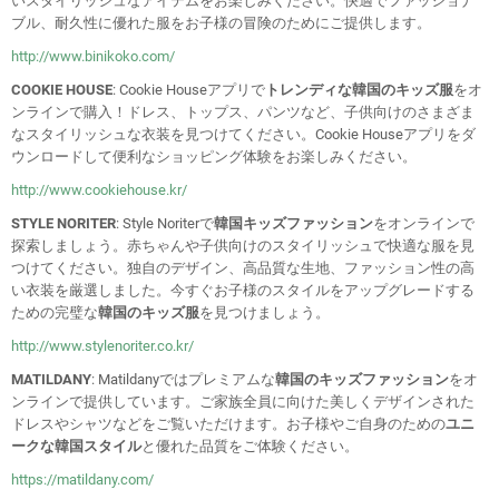
いスタイリッシュなアイテムをお楽しみください。快適でファッショナ
ブル、耐久性に優れた服をお子様の冒険のためにご提供します。
http://www.binikoko.com/
COOKIE HOUSE
: Cookie Houseアプリで
トレンディな韓国のキッズ服
をオ
ンラインで購入！ドレス、トップス、パンツなど、子供向けのさまざま
なスタイリッシュな衣装を見つけてください。Cookie Houseアプリをダ
ウンロードして便利なショッピング体験をお楽しみください。
http://www.cookiehouse.kr/
STYLE NORITER
: Style Noriterで
韓国キッズファッション
をオンラインで
探索しましょう。赤ちゃんや子供向けのスタイリッシュで快適な服を見
つけてください。独自のデザイン、高品質な生地、ファッション性の高
い衣装を厳選しました。今すぐお子様のスタイルをアップグレードする
ための完璧な
韓国のキッズ服
を見つけましょう。
http://www.stylenoriter.co.kr/
MATILDANY
: Matildanyではプレミアムな
韓国のキッズファッション
をオ
ンラインで提供しています。ご家族全員に向けた美しくデザインされた
ドレスやシャツなどをご覧いただけます。お子様やご自身のための
ユニ
ークな韓国スタイル
と優れた品質をご体験ください。
https://matildany.com/