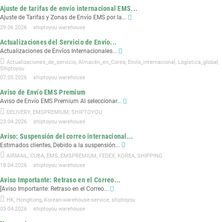
Ajuste de tarifas de envío internacional EMS...
Ajuste de Tarifas y Zonas de Envío EMS por la...
29.06.2026
shiptoyou warehouse
Actualizaciones del Servicio de Envío...
Actualizaciones de Envíos Internacionales...
Actualizaciones_de_servicio
,
Almacén_en_Corea
,
Envío_internacional
,
Logística_global
,
Shiptoyou
07.05.2026
shiptoyou warehouse
Aviso de Envío EMS Premium
Aviso de Envío EMS Premium Al seleccionar...
DELIVERY
,
EMSPREMIUM
,
SHIPTOYOU
23.04.2026
shiptoyou warehouse
Aviso: Suspensión del correo internacional...
Estimados clientes, Debido a la suspensión...
AIRMAIL
,
CUBA
,
EMS
,
EMSPREMIUM
,
FEDEX
,
KOREA
,
SHIPPING
18.04.2026
shiptoyou warehouse
Aviso Importante: Retraso en el Correo...
[Aviso Importante: Retraso en el Correo...
HK
,
HongKong
,
Korean-warehouse-service
,
shiptoyou
03.04.2026
shiptoyou warehouse