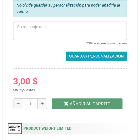
No olvide guardar su personalización para poder añadirla al
carrito
250 caracteres como máximo
GUARDAR PERSONALIZACIÓN
3,00 $
Sin impuestos
shopping_cart
remove
add
AÑADIR AL CARRITO
PRODUCT WEIGHT LIMITED