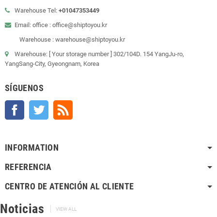
Warehouse Tel:
+01047353449
Email: office : office@shiptoyou.kr
Warehouse : warehouse@shiptoyou.kr
Warehouse: [ Your storage number ] 302/104D. 154 YangJu-ro,
YangSang-City, Gyeongnam, Korea
SÍGUENOS
Facebook
Twitter
Rss
INFORMATION
REFERENCIA
CENTRO DE ATENCIÓN AL CLIENTE
Noticias
VIEW ALL