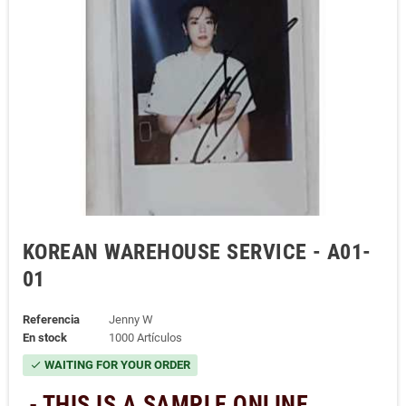
KOREAN WAREHOUSE SERVICE - A01-
01
Referencia
Jenny W
En stock
1000 Artículos
WAITING FOR YOUR ORDER
check
- THIS IS A SAMPLE ONLINE