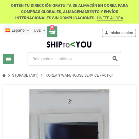
OBTÉN TU DIRECCIÓN GRATUITA DE ALMACÉN EN COREA PARA
COMPRAS GLOBALES, ALMACENAMIENTO Y ENVÍOS
INTERNACIONALES SIN COMPLICACIONES
:
ÚNETE AHORA
.
0
Español
USD
person
Iniciar sesión
view_headline
search
chevron_right
chevron_right
STORAGE (A01)
KOREAN WAREHOUSE SERVICE - A01-01