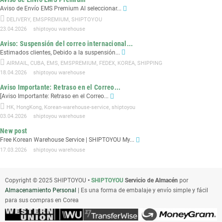
Aviso de Envío EMS Premium Al seleccionar...
DELIVERY
,
EMSPREMIUM
,
SHIPTOYOU
23.04.2026
shiptoyou warehouse
Aviso: Suspensión del correo internacional...
Estimados clientes, Debido a la suspensión...
AIRMAIL
,
CUBA
,
EMS
,
EMSPREMIUM
,
FEDEX
,
KOREA
,
SHIPPING
18.04.2026
shiptoyou warehouse
Aviso Importante: Retraso en el Correo...
[Aviso Importante: Retraso en el Correo...
HK
,
HongKong
,
Korean-warehouse-service
,
shiptoyou
03.04.2026
shiptoyou warehouse
New post
Free Korean Warehouse Service | SHIPTOYOU My...
17.03.2026
shiptoyou warehouse
Copyright © 2025 SHIPTOYOU
•
SHIPTOYOU
Servicio de Almacén
por
Almacenamiento Personal
| Es una forma de embalaje y envío simple y fácil
para sus compras en Corea