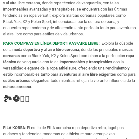
y al aire libre coreana, donde ropa técnica de vanguardia, con telas
impermeables avanzadas y transpirables, se encuentra con las últimas
tendencias en ropa versátil; explora marcas coreanas populares como
Black Yak, K2 y Kolon Sport, influenciadas por la cultura coreana, y
encuentra ropa moderna y de alto rendimiento perfecta tanto para aventuras
al aire libre como para estilos de vida urbanos.
PARA COMPRAS EN LÍNEA DEPORTIVAS/AIRE LIBRE
:
Explora la cúspide
de la
moda deportiva y al aire libre coreana
, donde las principales
marcas
coreanas
como Black Yak, K2 y Kolon Sport combinan a la perfección
ropa
técnica
de vanguardia con telas
impermeables
y
transpirables
con la
versatilidad elegante de la
ropa athleisure
, ofreciendo una
rendimiento y
estilo
incomparables tanto para
aventuras al aire libre exigentes
como para
estilos urbanos elegantes
, todo mientras reflejan la vibrante influencia de la
cultura coreana
.
🏞️⚽🚴‍♂️
FILA
KOREA
: El estilo de FILA combina ropa deportiva retro, logotipos
audaces y tendencias modernas de athleisure para crear piezas