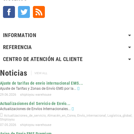
Facebook
Twitter
Rss
INFORMATION
REFERENCIA
CENTRO DE ATENCIÓN AL CLIENTE
Noticias
VIEW ALL
Ajuste de tarifas de envío internacional EMS...
Ajuste de Tarifas y Zonas de Envío EMS por la...
29.06.2026
shiptoyou warehouse
Actualizaciones del Servicio de Envío...
Actualizaciones de Envíos Internacionales...
Actualizaciones_de_servicio
,
Almacén_en_Corea
,
Envío_internacional
,
Logística_global
,
Shiptoyou
07.05.2026
shiptoyou warehouse
Aviso de Envío EMS Premium