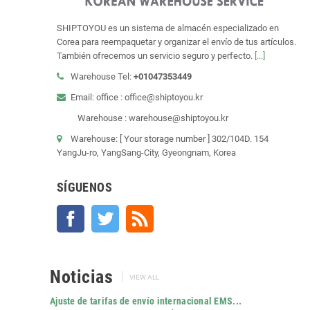
SHIPTOYOU es un sistema de almacén especializado en
Corea para reempaquetar y organizar el envío de tus artículos.
También ofrecemos un servicio seguro y perfecto.
[...]
Warehouse Tel:
+01047353449
Email: office : office@shiptoyou.kr
Warehouse : warehouse@shiptoyou.kr
Warehouse: [ Your storage number ] 302/104D. 154
YangJu-ro, YangSang-City, Gyeongnam, Korea
SÍGUENOS
Facebook
Twitter
Rss
Noticias
VIEW ALL
Ajuste de tarifas de envío internacional EMS...