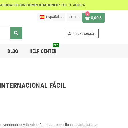
ACIONALES SIN COMPLICACIONES
:
ÚNETE AHORA
.
0
Español
USD
0,00 $
search
person
Iniciar sesión
PRO
BLOG
HELP CENTER
INTERNACIONAL FÁCIL
us vendedores y tiendas. Este paso sencillo es crucial para un