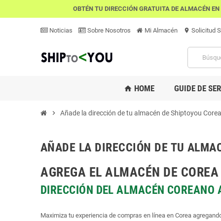
OBTÉN TU DIRECCIÓN GRATUITA DE ALMACÉN E
Noticias
Sobre Nosotros
Mi Almacén
Solicitud 
location_on
HOME
GUIDE DE SE
home
chevron_right
Añade la dirección de tu almacén de Shiptoyou Corea 
AÑADE LA DIRECCIÓN DE TU ALMA
AGREGA
EL ALMACÉN DE COREA 
DIRECCIÓN DEL ALMACÉN COREANO A
Maximiza tu experiencia de compras en línea en Corea agregando