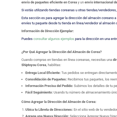
envío de paquetes eficiente en Corea
y un
envío internacional 
Si estás utilizando tiendas coreanas u otras tiendas/vendedores,
Esta sección es para agregar la dirección del almacén coreano a 
envíes tu paquete desde tu tienda en línea/vendedor al almacén 
Información de Dirección Ejemplar:
Puedes
consultar algunos ejemplos
para la dirección en una entr
¿Por Qué Agregar la Dirección del Almacén de Corea?
Cuando compras en tiendas en línea coreanas, necesitas una
di
Shiptoyou Corea
, habilitas:
Entrega Local Eficiente:
Tus pedidos se entregan directament
Consolidación de Paquetes:
Recibimos tus paquetes, los reem
Información Precisa del Pedido:
Subimos los detalles de tu p
Fácil Seguimiento:
Usando tu número de almacenamiento único
Cómo Agregar la Dirección del Almacén de Corea:
Ubica tu Libreta de Direcciones:
En el sitio web de tu vendedor
Agrega una Nueva Dirección:
Selecciona 'Agregar Nueva Direcci