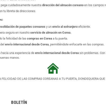
y pega cuidadosamente nuestra
dirección del almacén coreano
en los campos r
n tu libreta de direcciones.
ou:
nsolidación de paquetes coreanos
y un
envío al extranjero
eficiente.
era segura en nuestro
servicio de almacén en Corea
.
o la felicidad de las
compras en Corea
a tu puerta.
 del
envío internacional desde Corea
, permitiéndote enfocarte en las compras.
o hacia una experiencia de
envío internacional desde Corea
sin problemas. Con 
 buenas manos.
A FELICIDAD DE LAS COMPRAS COREANAS A TU PUERTA, DONDEQUIERA QUE 
BOLETÍN