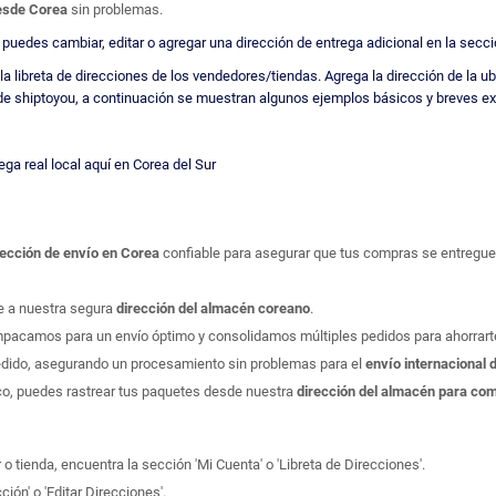
desde Corea
sin problemas.
 puedes cambiar, editar o agregar una dirección de entrega adicional en la secci
la libreta de direcciones de los vendedores/tiendas. Agrega la dirección de la 
de shiptoyou, a continuación se muestran algunos ejemplos básicos y breves ex
ega real local aquí en Corea del Sur
rección de envío en Corea
confiable para asegurar que tus compras se entreguen
e a nuestra segura
dirección del almacén coreano
.
pacamos para un envío óptimo y consolidamos múltiples pedidos para ahorrarte
edido, asegurando un procesamiento sin problemas para el
envío internacional
, puedes rastrear tus paquetes desde nuestra
dirección del almacén para co
 o tienda, encuentra la sección 'Mi Cuenta' o 'Libreta de Direcciones'.
ón' o 'Editar Direcciones'.